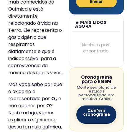
mais conhecidos da
Enviar
Química e está
diretamente
relacionado à vida na
🔥 MAIS LIDOS
AGORA
Terra. Ele representa o
gás oxigênio que
respiramos
Nenhum post
encontrado.
diariamente e que é
indispensável para a
sobrevivência da
maioria dos seres vivos.
Cronograma
para o ENEM
Mas você sabe por que
Monte seu plano de
o oxigênio é
estudos
personalizado em
representado por
e
O₂
minutos. Grátis!
não apenas por
?
O
Conferir
Neste artigo, vamos
cronograma
→
explicar o significado
dessa fórmula química,