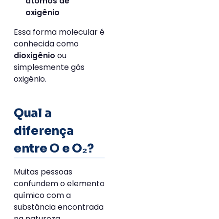
átomos de
oxigênio
Essa forma molecular é
conhecida como
ou
dioxigênio
simplesmente gás
oxigênio.
Qual a
diferença
entre O e O₂?
Muitas pessoas
confundem o elemento
químico com a
substância encontrada
na natureza.