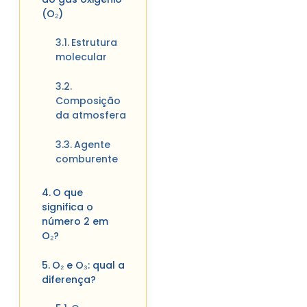
(O₂)
Estrutura
molecular
Composição
da atmosfera
Agente
comburente
O que
significa o
número 2 em
O₂?
O₂ e O₃: qual a
diferença?