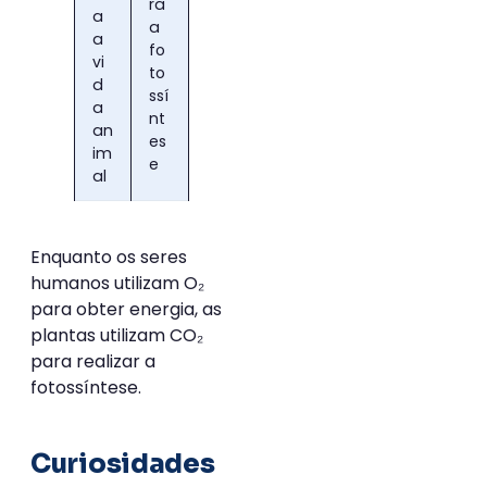
ra
a
a
a
fo
vi
to
d
ssí
a
nt
an
es
im
e
al
Enquanto os seres
humanos utilizam O₂
para obter energia, as
plantas utilizam CO₂
para realizar a
fotossíntese.
Curiosidades