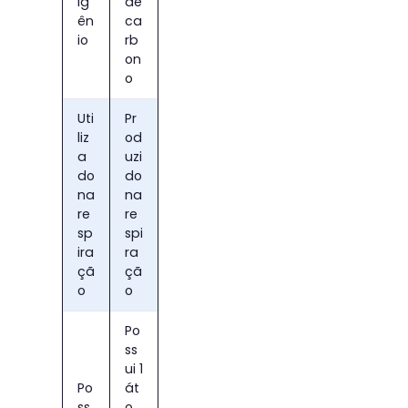
ig
de
ên
ca
io
rb
on
o
Uti
Pr
liz
od
a
uzi
do
do
na
na
re
re
sp
spi
ira
ra
çã
çã
o
o
Po
ss
ui 1
Po
át
ss
o