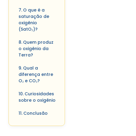
O que é a
saturação de
oxigênio
(SatO₂)?
Quem produz
o oxigênio da
Terra?
Qual a
diferença entre
O₂ e CO₂?
Curiosidades
sobre o oxigênio
Conclusão