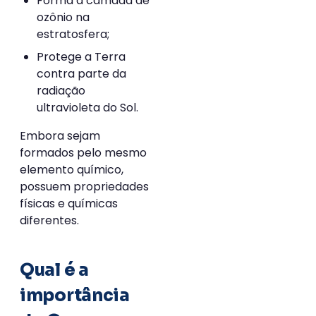
Forma a camada de
ozônio na
estratosfera;
Protege a Terra
contra parte da
radiação
ultravioleta do Sol.
Embora sejam
formados pelo mesmo
elemento químico,
possuem propriedades
físicas e químicas
diferentes.
Qual é a
importância