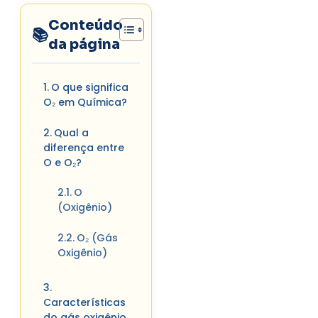
Conteúdo
da página
O que significa
O₂ em Química?
Qual a
diferença entre
O e O₂?
O
(Oxigênio)
O₂ (Gás
Oxigênio)
Características
do gás oxigênio