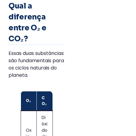
Qual a
diferença
entre O₂ e
CO₂?
Essas duas substâncias
são fundamentais para
os ciclos naturais do
planeta.
C
O₂
O₂
Di
óxi
Ox
do