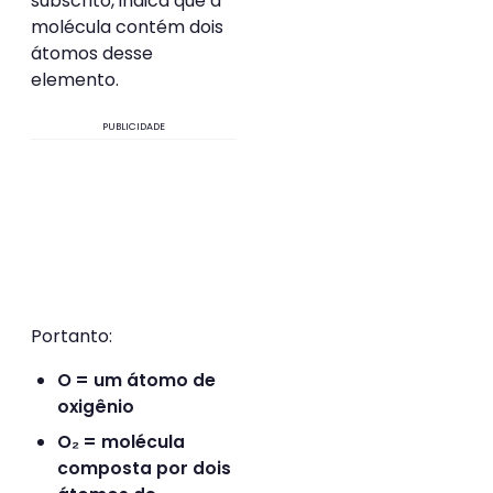
subscrito, indica que a
molécula contém dois
átomos desse
elemento.
PUBLICIDADE
Portanto:
O = um átomo de
oxigênio
O₂ = molécula
composta por dois