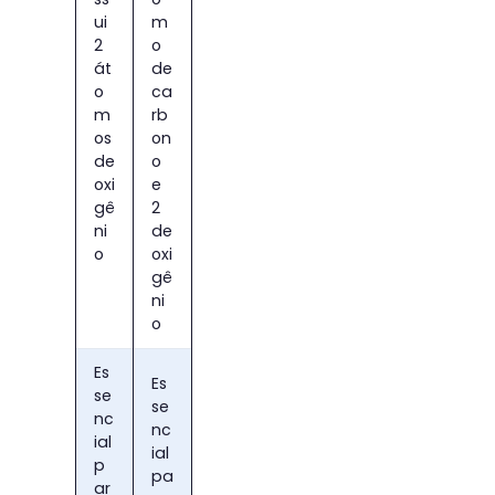
ui
m
2
o
át
de
o
ca
m
rb
os
on
de
o
oxi
e
gê
2
ni
de
o
oxi
gê
ni
o
Es
Es
se
se
nc
nc
ial
ial
p
pa
ar