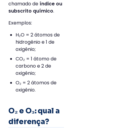
chamado de
índice ou
.
subscrito químico
Exemplos:
H₂O = 2 átomos de
hidrogênio e 1 de
oxigênio;
CO₂ = 1 átomo de
carbono e 2 de
oxigênio;
O₂ = 2 átomos de
oxigênio.
O₂ e O₃: qual a
diferença?