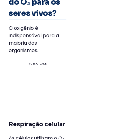
do O₂ para os
seres vivos?
O oxigênio é
indispensável para a
maioria dos
organismos.
PUBLICIDADE
Respiração celular
As células utilizam o O₂