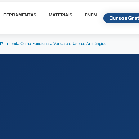
FERRAMENTAS
MATERIAIS
ENEM
Cursos Grat
ol? Entenda Como Funciona a Venda e o Uso do Antifúngico