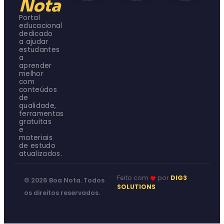
Nota
Ferramentas Gratuitas
Dicas de Estudo
Materiais de Estudo
Dúvidas Resolvidas
Sobre o Boa Nota
Termos de Uso
Portal
educacional
dedicado
a ajudar
estudantes
a
aprender
melhor
com
conteúdos
de
qualidade,
ferramentas
gratuitas
e
materiais
de estudo
atualizados.
Feito com
por
DIG3
© 2026 Boa Nota. Todos
SOLUTIONS
os direitos reservados.