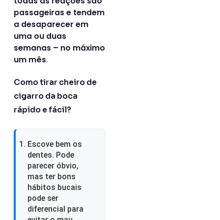
todas as reações são
passageiras e tendem
a desaparecer em
uma ou duas
semanas – no máximo
.
um mês
Como tirar cheiro de
cigarro da boca
rápido e fácil?
Escove bem os
dentes. Pode
parecer óbvio,
mas ter bons
hábitos bucais
pode ser
diferencial para
evitar o mau