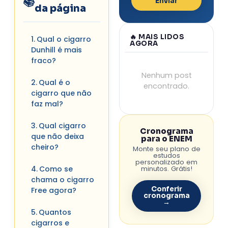
Enviar
da página
🔥 MAIS LIDOS
Qual o cigarro
AGORA
Dunhill é mais
fraco?
Nenhum post
Qual é o
encontrado.
cigarro que não
faz mal?
Qual cigarro
Cronograma
que não deixa
para o ENEM
cheiro?
Monte seu plano de
estudos
personalizado em
minutos. Grátis!
Como se
chama o cigarro
Conferir
Free agora?
cronograma
→
Quantos
cigarros e