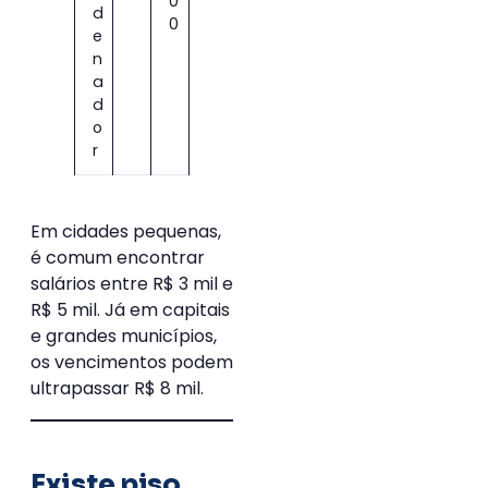
0
d
0
e
n
a
d
o
r
Em cidades pequenas,
é comum encontrar
salários entre R$ 3 mil e
R$ 5 mil. Já em capitais
e grandes municípios,
os vencimentos podem
ultrapassar R$ 8 mil.
Existe piso