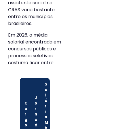
assistente social no
CRAS varia bastante
entre os municípios
brasileiros.
Em 2026, a média
salarial encontrada em
concursos públicos e
processos seletivos
costuma ficar entre:
S
a
l
J
á
C
o
r
a
r
i
r
n
o
g
a
M
o
d
é