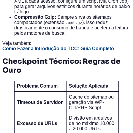
XML a cada acesso, configure um script (via Cron Job)
para gerar arquivos estáticos durante horários de baixo
tráfego.
Compressão Gzip:
Sempre sirva os sitemaps
compactados (extensão
). Isso reduz
.xml.gz
drasticamente o consumo de banda e acelera a leitura
pelos motores de busca.
Veja também:
Como Fazer a Introdução do TCC: Guia Completo
Checkpoint Técnico: Regras de
Ouro
Problema Comum
Solução Aplicada
Cache do sitemap ou
Timeout de Servidor
geração via WP-
CLI/PHP Script.
Divisão em arquivos
Excesso de URLs
de no máximo 10.000
a 20.000 URLs.